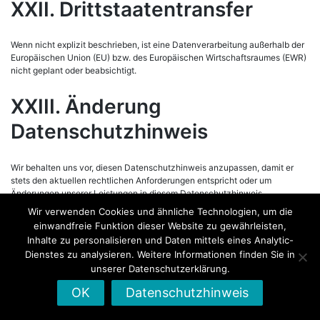
XXII. Drittstaatentransfer
Wenn nicht explizit beschrieben, ist eine Datenverarbeitung außerhalb der
Europäischen Union (EU) bzw. des Europäischen Wirtschaftsraumes (EWR)
nicht geplant oder beabsichtigt.
XXIII. Änderung
Datenschutzhinweis
Wir behalten uns vor, diesen Datenschutzhinweis anzupassen, damit er
stets den aktuellen rechtlichen Anforderungen entspricht oder um
Änderungen unserer Leistungen in diesem Datenschutzhinweis
umzusetzen, z.B. bei der Einführung neuer Services. Für Ihren erneuten
Wir verwenden Cookies und ähnliche Technologien, um die
Besuch gilt dann der neue Datenschutzhinweis.
einwandfreie Funktion dieser Website zu gewährleisten,
Inhalte zu personalisieren und Daten mittels eines Analytic-
XXIV. Fragen zum Datenschutz
Dienstes zu analysieren. Weitere Informationen finden Sie in
unserer Datenschutzerklärung.
OK
Datenschutzhinweis
Wenn Sie Fragen zum Datenschutz haben, wenden Sie sich bitte an den
Verantwortlichen oder an die mit dem Datenschutz beauftragte Person in
unserer Behörde.