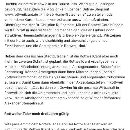
Hochbrücktorstraße sowie in der Tourist-Info. Wer digitale Lösungen
bevorzugt, hat zudem die Möglichkeit, über den Online-Shop auf
www.rottweilcard.de „Print-at-Home-Gutscheine“ zu erstellen oder
vorhandene Karten bequem von zuhause aus wiederaufzuladen.
Oberbürgermeister Dr. Christian Ruf betont: „Mit der RottweilCard bündeln
wir Kaufkraft in unserer Stadt und machen den lokalen Einkauf noch
attraktiver.“ Innenstadtmanagerin Bibi Deibler-Saile ergänzt: „Wir zeigen
mit der Karte auch, wie vielschichtig und abwechslungsreich der
Einzelhandel und die Gastronomie in Rottweil sind.“
Neben dem klassischen Stadtgutschein ist die RottweilCard aber noch
mehr: Im zweiten Schritt ist geplant, die RottweilCard Arbeitgebern als
Mittel zur Mitarbeiterbindung anzubieten. Als sogenannter „Steuerfreier
Sachbezug“ können Arbeitgeber dann ihren Mitarbeitenden über die
RottweilCard monatlich bis zu 50 Euro steuer- und abgabenfrei zukommen
zu lassen. Damit kann dann ebenfalls in den Akzeptanzstellen in Rottweil
bezahlt werden. „Das ist dann ein Gewinn für die gesamte Wirtschaft in
Rottweil, da sich die Unternehmen und Institutionen als attraktive, lokal
verwurzelte Arbeitgeber präsentieren können“, zeigt Wirtschaftsförderer
Alexander Stengelin auf.
Rottweiler Taler noch drei Jahre gültig
Was passiert mit dem Rottweiler Taler? Der Rottweiler Taler wird ab
Einführung der RottweilCard nicht mehr verkauft, ist aber noch mindestens