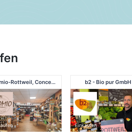
fen
Aromio-Rottweil, Concept Store GbR
b2 - Bio pur GmbH
kaufen
Einkaufen