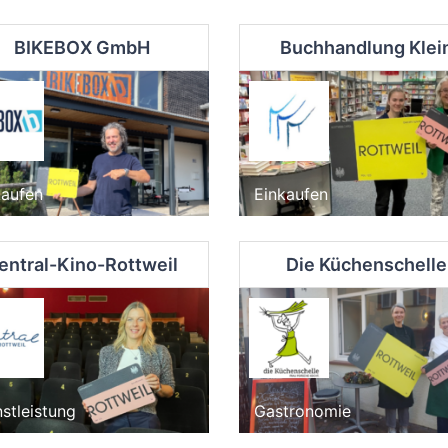
BIKEBOX GmbH
Buchhandlung Klei
kaufen
Einkaufen
entral-Kino-Rottweil
Die Küchenschelle
stleistung
Gastronomie