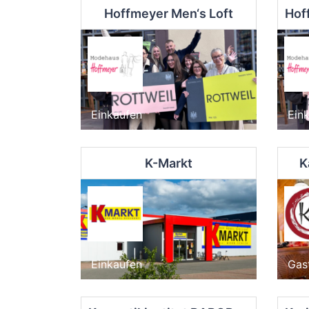
Hoffmeyer Men‘s Loft
Einkaufen
Ein
K-Markt
K
Einkaufen
Gas