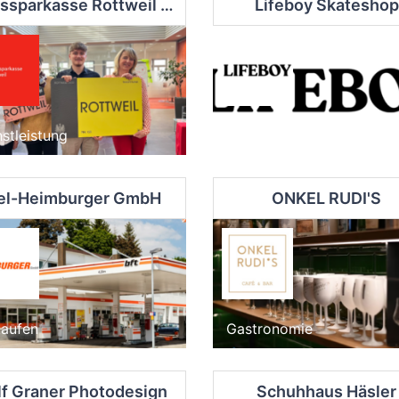
Kreissparkasse Rottweil - Geschäftsstelle
Lifeboy Skateshop
stleistung
Einkaufen
el-Heimburger GmbH
ONKEL RUDI'S
kaufen
Gastronomie
lf Graner Photodesign
Schuhhaus Häsler