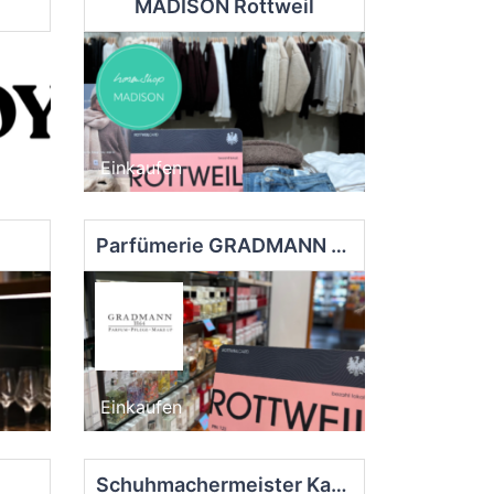
MADISON Rottweil
Einkaufen
Parfümerie GRADMANN 1864
Einkaufen
Schuhmachermeister Karl-Heinz Auch