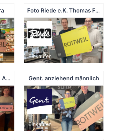
ra
Foto Riede e.K. Thomas Feder
Einkaufen
Gasthof zum Goldenen Apfel
Gent. anziehend männlich
Einkaufen