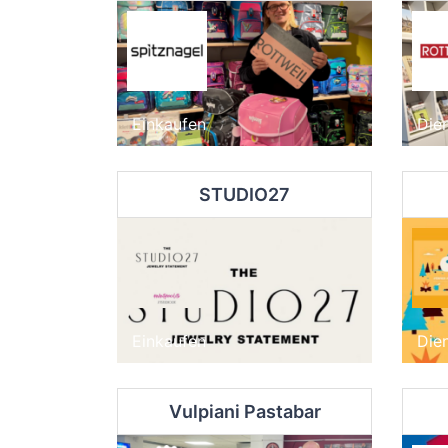
Einkaufen
Dien
STUDIO27
Einkaufen
Dien
Vulpiani Pastabar