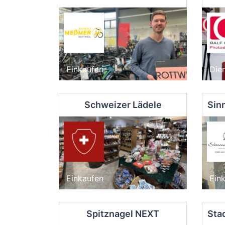
Einkaufen
Dien
Schweizer Lädele
Einkaufen
Ein
Spitznagel NEXT