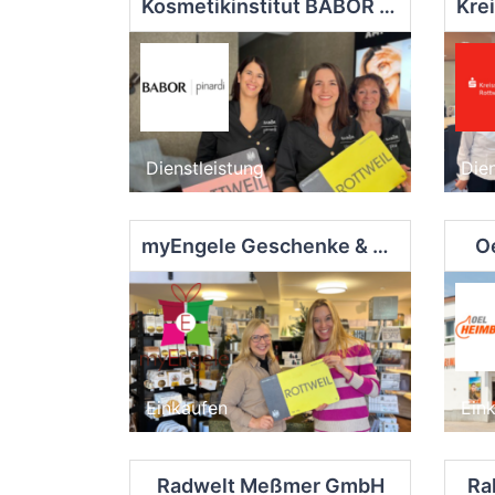
Kosmetikinstitut BABOR Pinardi Rottweil Nadine Thomas
Dienstleistung
Dien
myEngele Geschenke & Luftballon Rottweil
O
Einkaufen
Ein
Radwelt Meßmer GmbH
Ra