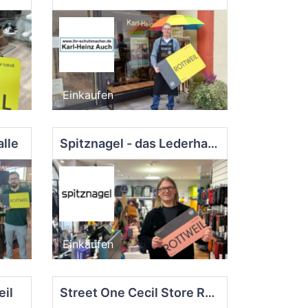
Einkaufen
lle
Spitznagel - das Lederhaus
Einkaufen
eil
Street One Cecil Store Rottweil