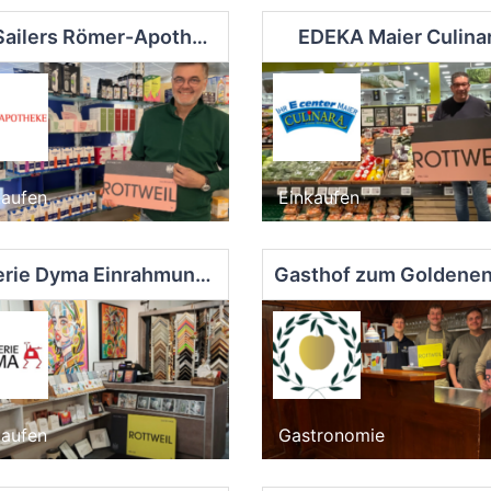
Dr. Sailers Römer-Apotheke
EDEKA Maier Culina
kaufen
Einkaufen
Galerie Dyma Einrahmungsfachgeschäft
kaufen
Gastronomie