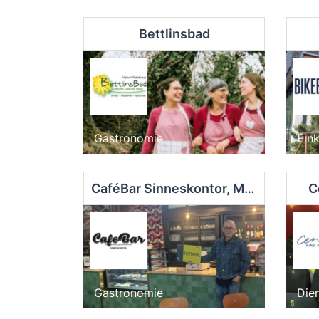
Bettlinsbad
Gastronomie
Ein
CaféBar Sinneskontor, Markthalle
C
Gastronomie
Dien