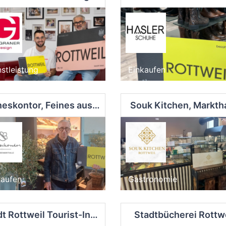
stleistung
Einkaufen
Sinneskontor, Feines aus der Markthalle
Souk Kitchen, Marktha
kaufen
Gastronomie
Stadt Rottweil Tourist-Information
Stadtbücherei Rottw