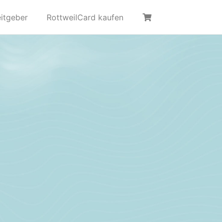
itgeber
RottweilCard kaufen