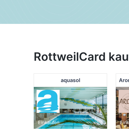
RottweilCard kau
aquasol
Einkaufen
Ein