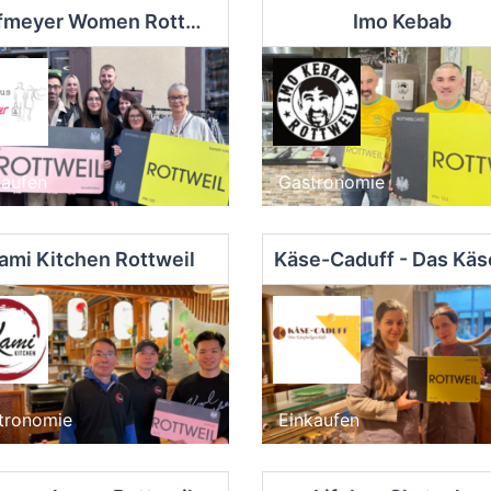
Hoffmeyer Women Rottweil
Imo Kebab
kaufen
Gastronomie
ami Kitchen Rottweil
tronomie
Einkaufen