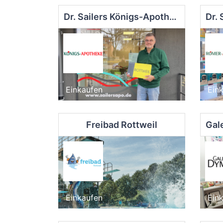
Dr. Sailers Königs-Apotheke
Einkaufen
Ein
Freibad Rottweil
Einkaufen
Ein